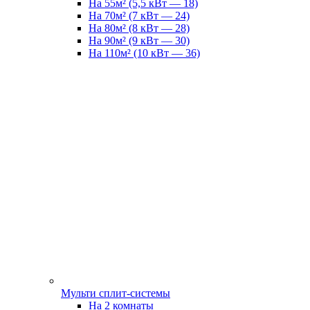
На 55м² (5,5 кВт — 18)
На 70м² (7 кВт — 24)
На 80м² (8 кВт — 28)
На 90м² (9 кВт — 30)
На 110м² (10 кВт — 36)
Мульти сплит-системы
На 2 комнаты