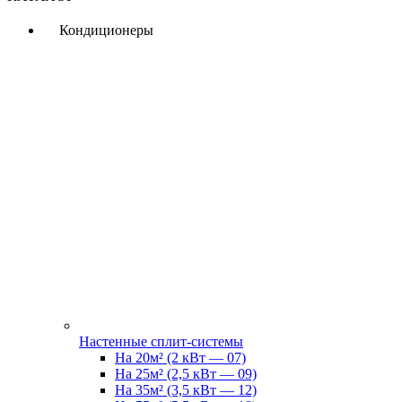
Кондиционеры
Настенные сплит-системы
На 20м² (2 кВт — 07)
На 25м² (2,5 кВт — 09)
На 35м² (3,5 кВт — 12)