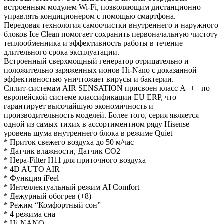
встроенным модулем Wi-Fi, позволяющим дистанционно
управлять кондиционером с помощью смартфона.
Передовая технология самоочистки внутреннего и наружного
блоков Ice Clean помогает сохранить первоначальную чистоту
теплообменника и эффективность работы в течение
длительного срока эксплуатации.
Встроенный сверхмощный генератор отрицательно и
положительно заряженных ионов Hi-Nano с доказанной
эффективностью уничтожает вирусы и бактерии.
Сплит-системам AIR SENSATION присвоен класс А+++ по
европейской системе классификации EU ERP, что
гарантирует высочайшую экономичность и
производительность моделей. Более того, серия является
одной из самых тихих в ассортиментном ряду Hisense —
уровень шума внутреннего блока в режиме Quiet
* Приток свежего воздуха до 50 м/час
* Датчик влажности, Датчик CO2
* Hepa-Filter H11 для приточного воздуха
* 4D AUTO AIR
* Функция iFeel
* Интеллектуальный режим AI Comfort
* Дежурный обогрев (+8)
* Режим “Комфортный сон”
* 4 режима сна
* Hi-NANO