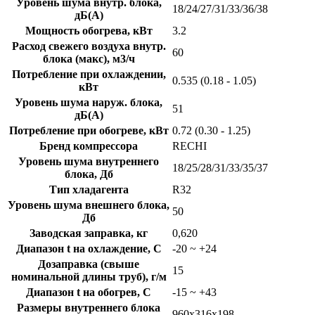
Уровень шума внутр. блока,
18/24/27/31/33/36/38
дБ(А)
Мощность обогрева, кВт
3.2
Расход свежего воздуха внутр.
60
блока (макс), м3/ч
Потребление при охлаждении,
0.535 (0.18 - 1.05)
кВт
Уровень шума наруж. блока,
51
дБ(А)
Потребление при обогреве, кВт
0.72 (0.30 - 1.25)
Бренд компрессора
RECHI
Уровень шума внутреннего
18/25/28/31/33/35/37
блока, Дб
Тип хладагента
R32
Уровень шума внешнего блока,
50
Дб
Заводская заправка, кг
0,620
Диапазон t на охлаждение, C
-20 ~ +24
Дозаправка (свыше
15
номинальной длины труб), г/м
Диапазон t на обогрев, C
-15 ~ +43
Размеры внутреннего блока
960x316x198