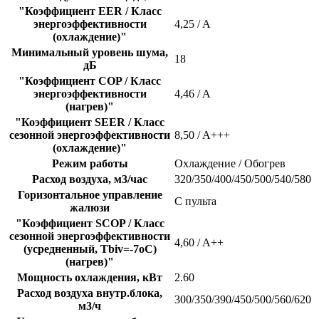
"Коэффициент EER / Класс
энергоэффективности
4,25 / A
(охлаждение)"
Минимальный уровень шума,
18
дБ
"Коэффициент COP / Класс
энергоэффективности
4,46 / A
(нагрев)"
"Коэффициент SEER / Класс
сезонной энергоэффективности
8,50 / A+++
(охлаждение)"
Режим работы
Охлаждение / Обогрев
Расход воздуха, м3/час
320/350/400/450/500/540/580
Горизонтальное управление
С пульта
жалюзи
"Коэффициент SCOP / Класс
сезонной энергоэффективности
4,60 / A++
(усредненный, Tbiv=-7oC)
(нагрев)"
Мощность охлаждения, кВт
2.60
Расход воздуха внутр.блока,
300/350/390/450/500/560/620
м3/ч