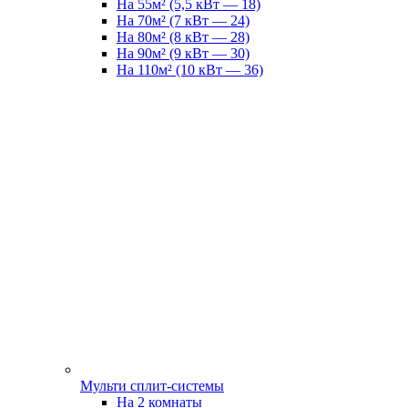
На 55м² (5,5 кВт — 18)
На 70м² (7 кВт — 24)
На 80м² (8 кВт — 28)
На 90м² (9 кВт — 30)
На 110м² (10 кВт — 36)
Мульти сплит-системы
На 2 комнаты