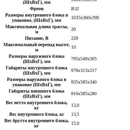
(ШхВхГ), мм
Фреон
R32
Размеры внутреннего блока в
1035x360x390
упаковке, (ШхВхГ), мм
Максимальная длина трассы,
20
м
Питание, В
220
Максимальный перепад высот,
10
м
Размеры наружного блока
795x549x305
(ШхВхГ), мм
Габариты внутреннего блока
978x313x217
(ШхВхГ), мм
Размеры наружного блока в
835x585x340
упаковке (ШхВхГ), мм
Габариты внешнего блока
810x585x280
(ШхВхГ), мм
Вес нетто внутреннего блока,
13,0
кг
Вес внутреннего блока, кг
13,5
Вес брутто внутреннего блока,
15,0
кг