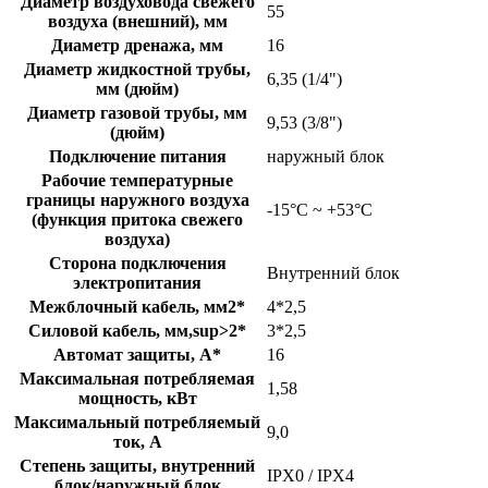
Диаметр воздуховода свежего
55
воздуха (внешний), мм
Диаметр дренажа, мм
16
Диаметр жидкостной трубы,
6,35 (1/4")
мм (дюйм)
Диаметр газовой трубы, мм
9,53 (3/8")
(дюйм)
Подключение питания
наружный блок
Рабочие температурные
границы наружного воздуха
-15°С ~ +53°С
(функция притока свежего
воздуха)
Сторона подключения
Внутренний блок
электропитания
Межблочный кабель, мм2*
4*2,5
Силовой кабель, мм,sup>2*
3*2,5
Автомат защиты, А*
16
Максимальная потребляемая
1,58
мощность, кВт
Максимальный потребляемый
9,0
ток, А
Степень защиты, внутренний
IPX0 / IPX4
блок/наружный блок