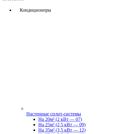
Кондиционеры
Настенные сплит-системы
На 20м² (2 кВт — 07)
На 25м² (2,5 кВт — 09)
На 35м² (3,5 кВт — 12)