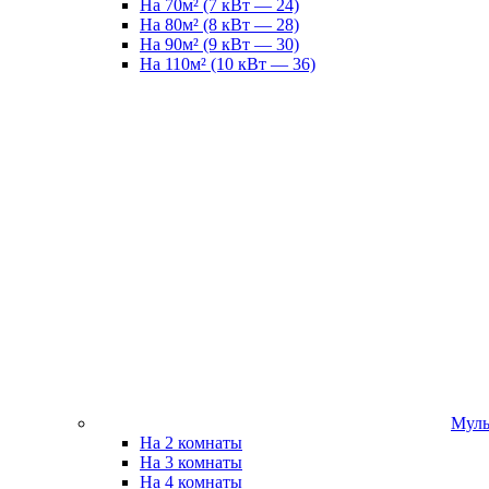
На 70м² (7 кВт — 24)
На 80м² (8 кВт — 28)
На 90м² (9 кВт — 30)
На 110м² (10 кВт — 36)
Муль
На 2 комнаты
На 3 комнаты
На 4 комнаты