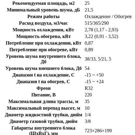
Рекомендуемая площадь, м2
25
Минимальный уровень шума, дБ
21,5
Режим работы
Охлаждение / Обогрев
Расход воздуха, м3/час
515/365/290
Мощность охлаждения, кВт
2,78 (1,17 - 2,93)
Мощность обогрева, кВт
3,22 (0,91 - 3,52)
Потребление при охлаждении, кВт
0,87
Потребление при обогреве, кВт
0,89
Уровень шума внутреннего блока,
38/33, 5/21, 5
Дб
Уровень шума внешнего блока, Дб
54
Диапазон t на охлаждение, C
-15 ~ +50
Диапазон t на обогрев, C
-15 ~ +24
Фреон
R32
Питание, В
220
Максимальная длина трассы, м
35
Максимальный перепад высот, м
10
Диаметр жидкостной трубки, дюйм
1/4
Диаметр газовой трубки, дюйм
3/8
Габариты внутреннего блока
723×286×199
(ШхВхГ), мм