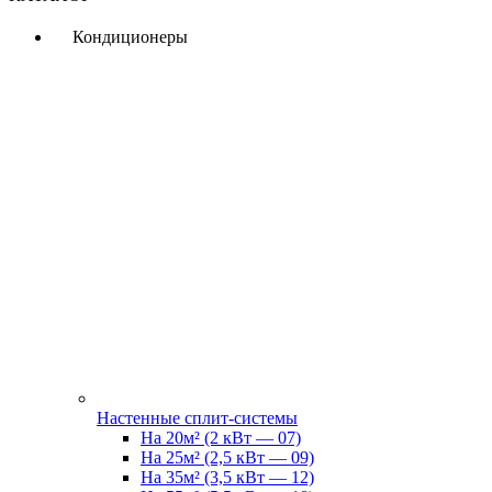
Кондиционеры
Настенные сплит-системы
На 20м² (2 кВт — 07)
На 25м² (2,5 кВт — 09)
На 35м² (3,5 кВт — 12)