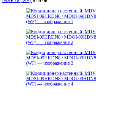
09HFN8 (WF)
50 200
₽