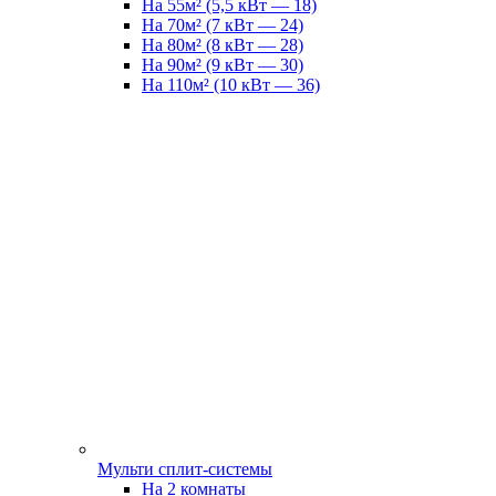
На 55м² (5,5 кВт — 18)
На 70м² (7 кВт — 24)
На 80м² (8 кВт — 28)
На 90м² (9 кВт — 30)
На 110м² (10 кВт — 36)
Мульти сплит-системы
На 2 комнаты