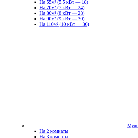
На 55м² (5,5 кВт — 18)
На 70м² (7 кВт — 24)
На 80м² (8 кВт — 28)
На 90м² (9 кВт — 30)
На 110м² (10 кВт — 36)
Муль
На 2 комнаты
На 3 комнаты