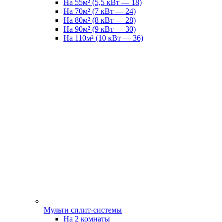
На 55м² (5,5 кВт — 18)
На 70м² (7 кВт — 24)
На 80м² (8 кВт — 28)
На 90м² (9 кВт — 30)
На 110м² (10 кВт — 36)
Мульти сплит-системы
На 2 комнаты