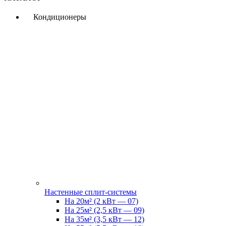
Кондиционеры
Настенные сплит-системы
На 20м² (2 кВт — 07)
На 25м² (2,5 кВт — 09)
На 35м² (3,5 кВт — 12)