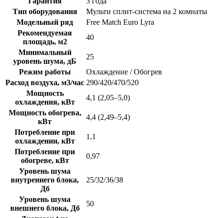
Гарантия
3 года
Тип оборудования
Мульти сплит-система на 2 комнаты
Модельный ряд
Free Match Euro Lyra
Рекомендуемая
40
площадь, м2
Минимальный
25
уровень шума, дБ
Режим работы
Охлаждение / Обогрев
Расход воздуха, м3/час
290/420/470/520
Мощность
4,1 (2,05–5,0)
охлаждения, кВт
Мощность обогрева,
4,4 (2,49–5,4)
кВт
Потребление при
1,1
охлаждении, кВт
Потребление при
0,97
обогреве, кВт
Уровень шума
внутреннего блока,
25/32/36/38
Дб
Уровень шума
50
внешнего блока, Дб