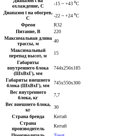
Диапазон t на
-15 ~ +43 ⁰С
охлаждение, C
Диапазон t на обогрев,
-22 ~ +24 ⁰С
C
Фреон
R32
Питание, В
220
Максимальная длина
40
трассы, м
Максимальный
15
перепад высот, м
Габариты
внутреннего блока
744x256x185
(ШхВхГ), мм
Габариты внешнего
745x550x300
блока (ШхВхГ), мм
Вес внутреннего
7,7
блока, кг
Вес внешнего блока,
30
кг
Страна бренда
Китай
Страна
Китай
производитель
Производитель
Tosot