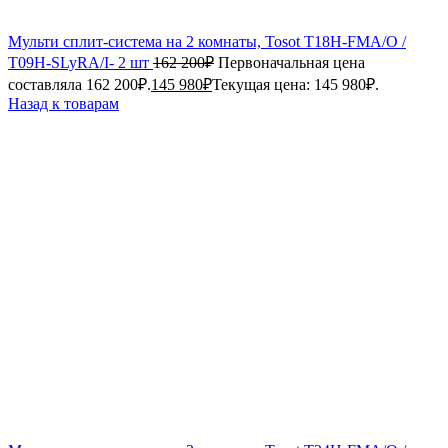
Мульти сплит-система на 2 комнаты, Tosot T18H-FMA/O /
T09H-SLyRA/I- 2 шт
162 200
₽
Первоначальная цена
составляла 162 200₽.
145 980
₽
Текущая цена: 145 980₽.
Назад к товарам