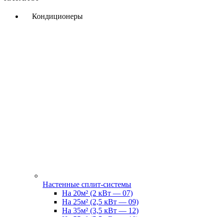
Кондиционеры
Настенные сплит-системы
На 20м² (2 кВт — 07)
На 25м² (2,5 кВт — 09)
На 35м² (3,5 кВт — 12)