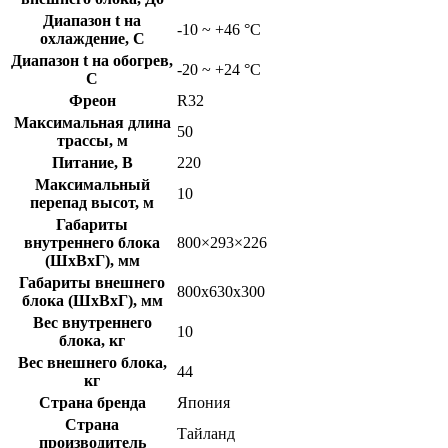
Диапазон t на
-10 ~ +46 °C
охлаждение, C
Диапазон t на обогрев,
-20 ~ +24 °C
C
Фреон
R32
Максимальная длина
50
трассы, м
Питание, В
220
Максимальный
10
перепад высот, м
Габариты
внутреннего блока
800×293×226
(ШхВхГ), мм
Габариты внешнего
800x630x300
блока (ШхВхГ), мм
Вес внутреннего
10
блока, кг
Вес внешнего блока,
44
кг
Страна бренда
Япония
Страна
Тайланд
производитель