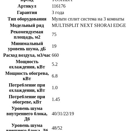
Артикул
116176
Гарантия
3 года
Тип оборудования
Мульти сплит система на 3 комнаты
Модельный ряд
MULTISPLIT NEXT SHORAI EDGE
Рекомендуемая
75
площадь, м2
Минимальный
19
уровень шума, дБ
Расход воздуха, м3/час
660
Мощность
5.2
охлаждения, кВт
Мощность обогрева,
6.8
кВт
Потребление при
1.0
охлаждении, кВт
Потребление при
1.45
обогреве, кВт
Уровень шума
внутреннего блока,
40/31/22/19
Дб
Уровень шума
48/52
внешнего блока, Дб