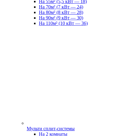
На 55м² (5,5 кВт — 18)
На 70м² (7 кВт — 24)
На 80м² (8 кВт — 28)
На 90м² (9 кВт — 30)
На 110м² (10 кВт — 36)
Мульти сплит-системы
На 2 комнаты