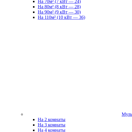
На 70м² (7 кВт — 24)
На 80м² (8 кВт — 28)
На 90м² (9 кВт — 30)
На 110м² (10 кВт — 36)
Муль
На 2 комнаты
На 3 комнаты
На 4 комнаты