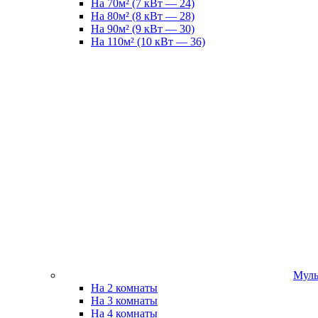
На 70м² (7 кВт — 24)
На 80м² (8 кВт — 28)
На 90м² (9 кВт — 30)
На 110м² (10 кВт — 36)
Муль
На 2 комнаты
На 3 комнаты
На 4 комнаты