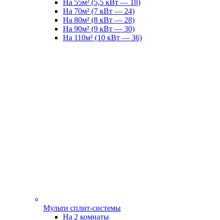
На 55м² (5,5 кВт — 18)
На 70м² (7 кВт — 24)
На 80м² (8 кВт — 28)
На 90м² (9 кВт — 30)
На 110м² (10 кВт — 36)
Мульти сплит-системы
На 2 комнаты