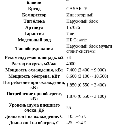
блоков
Бренд
CASARTE
Компрессор
Инверторный
Тип блока
Наружный блок
Артикул
157026
Гарантия
7 лет
Модельный ряд
НБ Casarte
Наружный блок мульти
Тип оборудования
сплит-системы
Рекомендуемая площадь, м2
74
Расход воздуха, м3/час
4000
Мощность охлаждения, кВт
7.400 (2.400 ~ 9.000)
Мощность обогрева, кВт
8.600 (3.100 ~ 10.500)
Потребление при охлаждении,
1.850 (0.550 ~ 3.400)
кВт
Потребление при обогреве,
1.870 (0.550 ~ 3.100)
кВт
Уровень шума внешнего
55
блока, Дб
Диапазон t на охлаждение, C
-10...+46°C
Диапазон t на обогрев, C
-25...+24°C