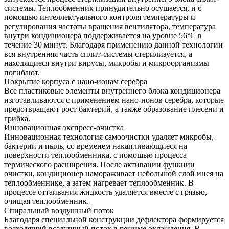
системы. Теплообменник принудительно осушается, и с
помощью интеллектуального контроля температуры и
регулирования частоты вращения вентилятора, температура
внутри кондиционера поддерживается на уровне 56°С в
течение 30 минут. Благодаря применению данной технологии
вся внутренняя часть сплит-системы стерилизуется, а
находящиеся внутри вирусы, микробы и микроорганизмы
погибают.
Покрытие корпуса c нано-ионам серебра
Все пластиковые элементы внутреннего блока кондиционера
изготавливаются с применением нано-ионов серебра, которые
предотвращают рост бактерий, а также образование плесени и
грибка.
Инновационная экспресс-очистка
Инновационная технология самоочистки удаляет микробы,
бактерии и пыль, со временем накапливающиеся на
поверхности теплообменника, с помощью процесса
термического расширения. После активации функции
очистки, кондиционер намораживает небольшой слой инея на
теплообменнике, а затем нагревает теплообменник. В
процессе оттаивания жидкость удаляется вместе с грязью,
очищая теплообменник.
Спиральный воздушный поток
Благодаря специальной конструкции дефлектора формируется
восходящий воздушный поток в режиме охлаждения. В