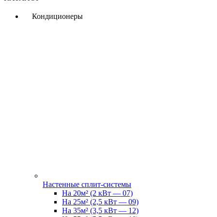
Кондиционеры
Настенные сплит-системы
На 20м² (2 кВт — 07)
На 25м² (2,5 кВт — 09)
На 35м² (3,5 кВт — 12)