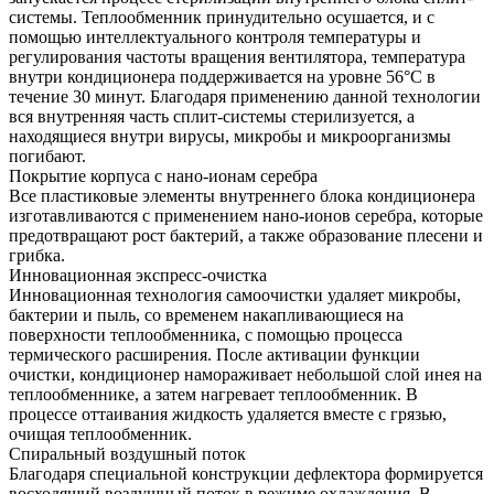
системы. Теплообменник принудительно осушается, и с
помощью интеллектуального контроля температуры и
регулирования частоты вращения вентилятора, температура
внутри кондиционера поддерживается на уровне 56°С в
течение 30 минут. Благодаря применению данной технологии
вся внутренняя часть сплит-системы стерилизуется, а
находящиеся внутри вирусы, микробы и микроорганизмы
погибают.
Покрытие корпуса c нано-ионам серебра
Все пластиковые элементы внутреннего блока кондиционера
изготавливаются с применением нано-ионов серебра, которые
предотвращают рост бактерий, а также образование плесени и
грибка.
Инновационная экспресс-очистка
Инновационная технология самоочистки удаляет микробы,
бактерии и пыль, со временем накапливающиеся на
поверхности теплообменника, с помощью процесса
термического расширения. После активации функции
очистки, кондиционер намораживает небольшой слой инея на
теплообменнике, а затем нагревает теплообменник. В
процессе оттаивания жидкость удаляется вместе с грязью,
очищая теплообменник.
Спиральный воздушный поток
Благодаря специальной конструкции дефлектора формируется
восходящий воздушный поток в режиме охлаждения. В