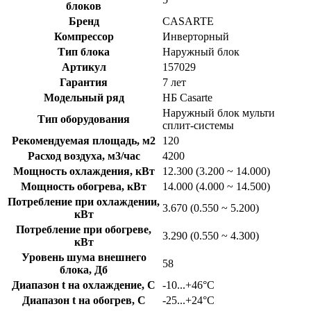
блоков
Бренд
CASARTE
Компрессор
Инверторный
Тип блока
Наружный блок
Артикул
157029
Гарантия
7 лет
Модельный ряд
НБ Casarte
Наружный блок мульти
Тип оборудования
сплит-системы
Рекомендуемая площадь, м2
120
Расход воздуха, м3/час
4200
Мощность охлаждения, кВт
12.300 (3.200 ~ 14.000)
Мощность обогрева, кВт
14.000 (4.000 ~ 14.500)
Потребление при охлаждении,
3.670 (0.550 ~ 5.200)
кВт
Потребление при обогреве,
3.290 (0.550 ~ 4.300)
кВт
Уровень шума внешнего
58
блока, Дб
Диапазон t на охлаждение, C
-10...+46°C
Диапазон t на обогрев, C
-25...+24°C