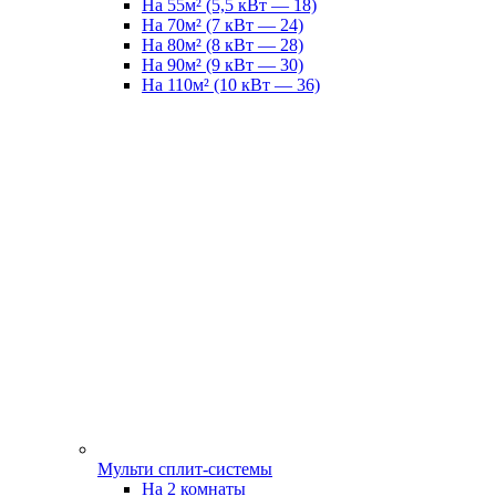
На 55м² (5,5 кВт — 18)
На 70м² (7 кВт — 24)
На 80м² (8 кВт — 28)
На 90м² (9 кВт — 30)
На 110м² (10 кВт — 36)
Мульти сплит-системы
На 2 комнаты