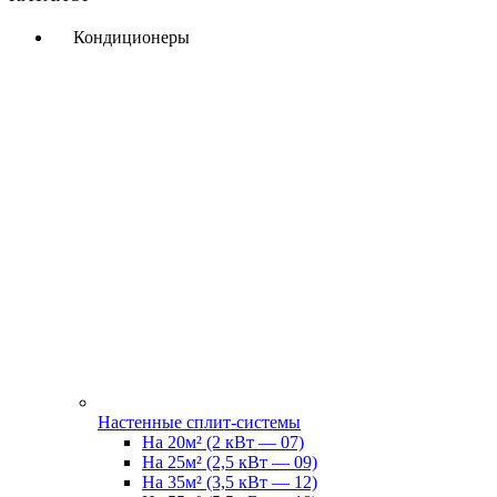
Кондиционеры
Настенные сплит-системы
На 20м² (2 кВт — 07)
На 25м² (2,5 кВт — 09)
На 35м² (3,5 кВт — 12)