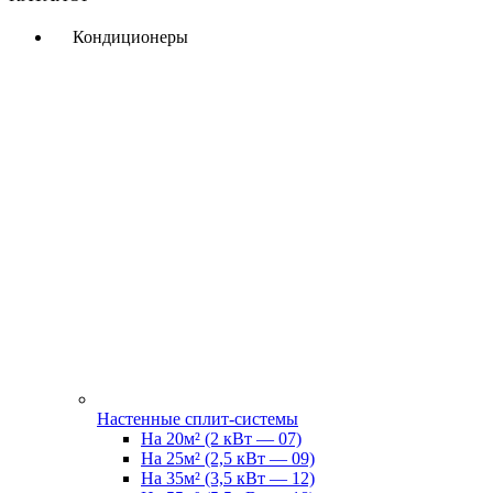
Кондиционеры
Настенные сплит-системы
На 20м² (2 кВт — 07)
На 25м² (2,5 кВт — 09)
На 35м² (3,5 кВт — 12)