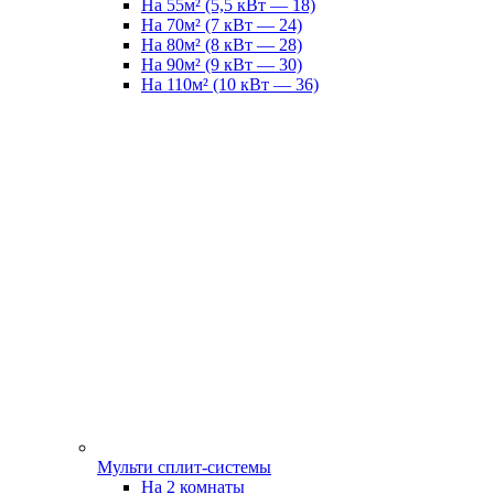
На 55м² (5,5 кВт — 18)
На 70м² (7 кВт — 24)
На 80м² (8 кВт — 28)
На 90м² (9 кВт — 30)
На 110м² (10 кВт — 36)
Мульти сплит-системы
На 2 комнаты