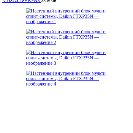
MDSAJ-18HRFN8
28 800
₽