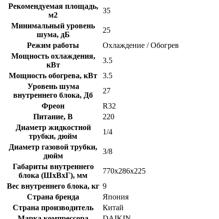
Рекомендуемая площадь,
35
м2
Минимальный уровень
25
шума, дБ
Режим работы
Охлаждение / Обогрев
Мощность охлаждения,
3.5
кВт
Мощность обогрева, кВт
3.5
Уровень шума
27
внутреннего блока, Дб
Фреон
R32
Питание, В
220
Диаметр жидкостной
1/4
трубки, дюйм
Диаметр газовой трубки,
3/8
дюйм
Габариты внутреннего
770x286x225
блока (ШхВхГ), мм
Вес внутреннего блока, кг
9
Страна бренда
Япония
Страна производитель
Китай
Марка компрессора
DAIKIN