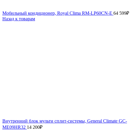
Мобильный кондиционер, Royal Clima RM-LP60CN-E
64 599
₽
Назад к товарам
Внутренний блок мульти сплит-системы, General Climate GC-
ME09HR32
14 200
₽