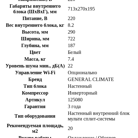
Габариты внутреннего
713х270х195
блока (ШхВхГ), мм
Питание, В
220
Вес внутреннего блока, кг
8.2
Высота, мм
290
Ширина, мм
722
Глубина, мм
187
Цвет
Белый
Масса, кг
7.4
Уровень шума мин., дБ(А)
22
Управление Wi-Fi
Опционально
Бренд
GENERAL CLIMATE
Тип блока
Настенный
Компрессор
Инверторный
Артикул
125080
Гарантия
3 года
Настенный внутренний блок
Тип оборудования
мульти сплит-системы
Рекомендуемая площадь,
20
м2
Режим работы
Охлаждение / Обогрев