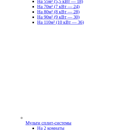
На 55м² (5,5 кВт — 18)
На 70м² (7 кВт — 24)
На 80м² (8 кВт — 28)
На 90м² (9 кВт — 30)
На 110м² (10 кВт — 36)
Мульти сплит-системы
На 2 комнаты