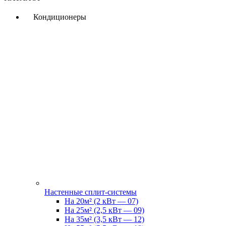
Кондиционеры
Настенные сплит-системы
На 20м² (2 кВт — 07)
На 25м² (2,5 кВт — 09)
На 35м² (3,5 кВт — 12)