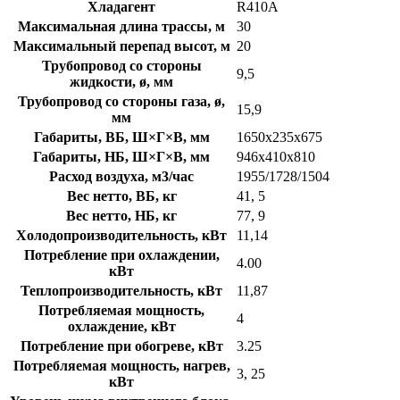
Хладагент
R410A
Максимальная длина трассы, м
30
Максимальный перепад высот, м
20
Трубопровод со стороны
9,5
жидкости, ø, мм
Трубопровод со стороны газа, ø,
15,9
мм
Габариты, ВБ, Ш×Г×В, мм
1650x235x675
Габариты, НБ, Ш×Г×В, мм
946x410x810
Расход воздуха, м3/час
1955/1728/1504
Вес нетто, ВБ, кг
41, 5
Вес нетто, НБ, кг
77, 9
Холодопроизводительность, кВт
11,14
Потребление при охлаждении,
4.00
кВт
Теплопроизводительность, кВт
11,87
Потребляемая мощность,
4
охлаждение, кВт
Потребление при обогреве, кВт
3.25
Потребляемая мощность, нагрев,
3, 25
кВт