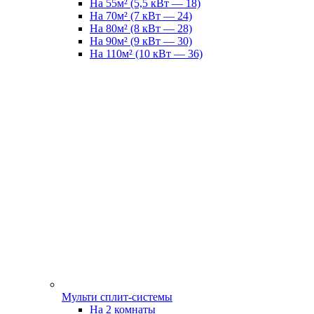
На 55м² (5,5 кВт — 18)
На 70м² (7 кВт — 24)
На 80м² (8 кВт — 28)
На 90м² (9 кВт — 30)
На 110м² (10 кВт — 36)
Мульти сплит-системы
На 2 комнаты