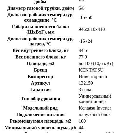
дюйм
Диаметр газовой трубки, дюйм
5/8
Диапазон рабочих температур,
-15~50
охлаждение, °C
Габариты внешнего блока
946х810х410
(ШхВхГ), мм
Диапазон рабочих температур,
-15~24
нагрев, °C
Вес внутреннего блока, кг
44.5
Вес внешнего блока, кг
77.9
Площадь, м2
до 100 (10,6 кВт)
Бренд
KENTATSU
Компрессор
Инверторный
Артикул
132159
Гарантия
3 года
Универсальный
Тип оборудования
кондиционер
Модельный ряд
Kentatsu Inverter
Подключение питания
наружный блок
Рекомендуемая площадь, м2
100
Минимальный уровень шума, дБ
44