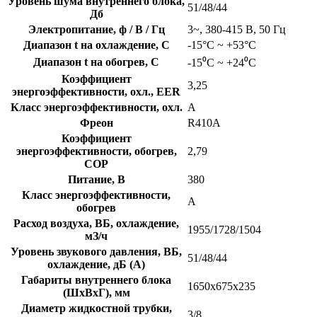
Уровень шума внутреннего блока,
51/48/44
Дб
Электропитание, ф / В / Гц
3~, 380-415 В, 50 Гц
Диапазон t на охлаждение, C
-15°C ~ +53°C
Диапазон t на обогрев, C
-15⁰С ~ +24⁰С
Коэффициент
3,25
энергоэффективности, охл., EER
Класс энергоэффективности, охл.
А
Фреон
R410A
Коэффициент
энергоэффективности, обогрев,
2,79
COP
Питание, В
380
Класс энергоэффективности,
A
обогрев
Расход воздуха, ВБ, охлаждение,
1955/1728/1504
мЗ/ч
Уровень звукового давления, ВБ,
51/48/44
охлаждение, дБ (А)
Габариты внутреннего блока
1650х675х235
(ШхВхГ), мм
Диаметр жидкостной трубки,
3/8