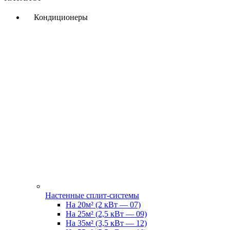
Кондиционеры
Настенные сплит-системы
На 20м² (2 кВт — 07)
На 25м² (2,5 кВт — 09)
На 35м² (3,5 кВт — 12)