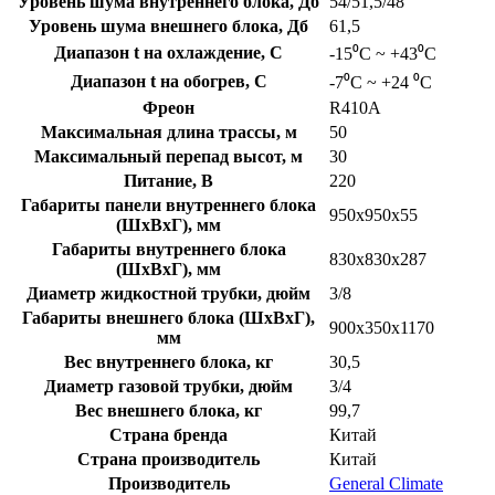
Уровень шума внутреннего блока, Дб
54/51,5/48
Уровень шума внешнего блока, Дб
61,5
Диапазон t на охлаждение, C
-15⁰С ~ +43⁰С
Диапазон t на обогрев, C
-7⁰С ~ +24 ⁰С
Фреон
R410A
Максимальная длина трассы, м
50
Максимальный перепад высот, м
30
Питание, В
220
Габариты панели внутреннего блока
950x950x55
(ШхВхГ), мм
Габариты внутреннего блока
830x830x287
(ШхВхГ), мм
Диаметр жидкостной трубки, дюйм
3/8
Габариты внешнего блока (ШхВхГ),
900x350x1170
мм
Вес внутреннего блока, кг
30,5
Диаметр газовой трубки, дюйм
3/4
Вес внешнего блока, кг
99,7
Страна бренда
Китай
Страна производитель
Китай
Производитель
General Climate