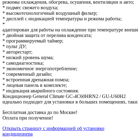
режимы охлаждения, обогрева, осушения, вентиляции и авто;
* подмес свежего воздуха;
* высокотехнологичный воздушный фильтр;
* дисплей с индикацией температуры и режима работы;
*
адаптирован для работы на охлаждение при температуре внешне
* двойная защита от перелива конденсата;
* программируемый таймер;
* пульт ДУ;
* авторестарт;
* низкий уровень шума;
* самодиагностика;
* экономичное энергопотребление;
* современный дизайн;
* встроенная дренажная помпа;
* лицевая панель в комплекте;
* индикация аварийного состояния.
Кондиционер General Climate GC-4C60HRN2 / GU-U60H2
идеально подходит для установки в больших помещениях, таки
Бесплатная доставка до по Москве!
Оплата при получении!
Открыть страницу с информацией об установке
кондиционера