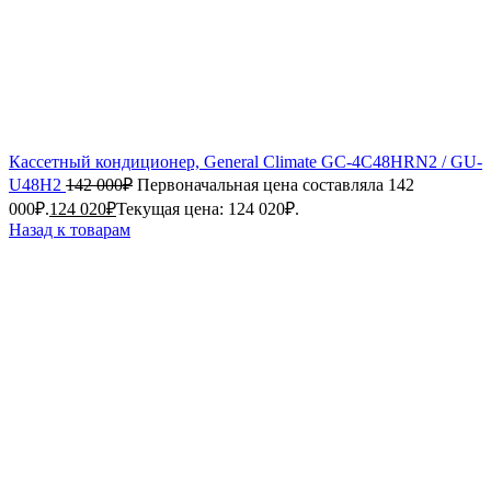
Кассетный кондиционер, General Climate GC-4C48HRN2 / GU-
U48H2
142 000
₽
Первоначальная цена составляла 142
000₽.
124 020
₽
Текущая цена: 124 020₽.
Назад к товарам