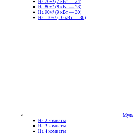
На 70м² (7 кВт — 24)
На 80м² (8 кВт — 28)
На 90м² (9 кВт — 30)
На 110м² (10 кВт — 36)
Муль
На 2 комнаты
На 3 комнаты
На 4 комнаты