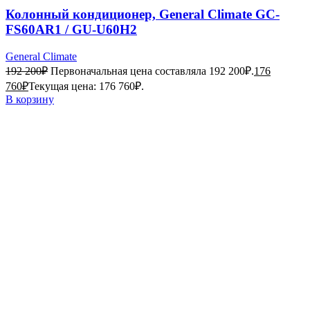
Колонный кондиционер, General Climate GC-
FS60AR1 / GU-U60H2
General Climate
192 200
₽
Первоначальная цена составляла 192 200₽.
176
760
₽
Текущая цена: 176 760₽.
В корзину