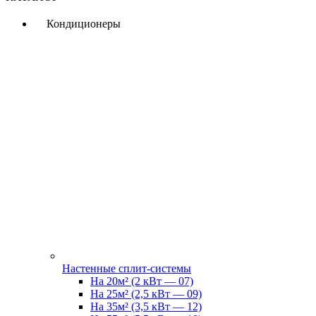
Кондиционеры
Настенные сплит-системы
На 20м² (2 кВт — 07)
На 25м² (2,5 кВт — 09)
На 35м² (3,5 кВт — 12)