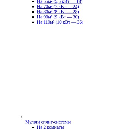
На 55м² (5,5 кВт — 18)
На 70м² (7 кВт — 24)
На 80м² (8 кВт — 28)
На 90м² (9 кВт — 30)
На 110м² (10 кВт — 36)
Мульти сплит-системы
На 2 комнаты