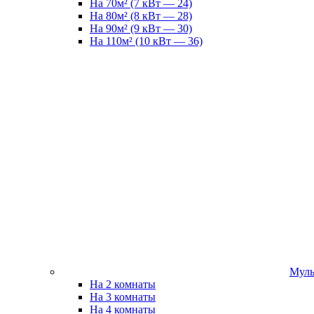
На 70м² (7 кВт — 24)
На 80м² (8 кВт — 28)
На 90м² (9 кВт — 30)
На 110м² (10 кВт — 36)
Муль
На 2 комнаты
На 3 комнаты
На 4 комнаты