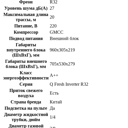
Фреон
R32
Уровень шума дБ(А)
27
Максимальная длина
20
трассы, м
Питание, В
220
Компрессор
GMCC
Подвод питания
Внешний блок
Габариты
внутреннего блока
960х305х219
(ШхВхГ), мм
Габариты внешнего
705х530х279
блока (ШхВхГ), мм
Класс
A++
энергоэффективности
Серия
Q Fresh Inverter R32
Приток свежего
Есть
воздуха
Страна бренда
Китай
Подсветка на пульте
Да
Диаметр жидкостной
1/4
трубки, дюйм
Диаметр газовой