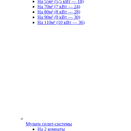
На 55м² (5,5 кВт — 18)
На 70м² (7 кВт — 24)
На 80м² (8 кВт — 28)
На 90м² (9 кВт — 30)
На 110м² (10 кВт — 36)
Мульти сплит-системы
На 2 комнаты