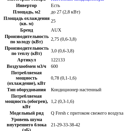
Инвертор
Есть
Площадь, м2
до 27 (2,8 кВт)
Площадь охлаждения
25
(кв. м)
Бренд
AUX
Производительность
2,75 (0,6-3,8)
по холоду (кВт)
Производительность
3,0 (0,6-3,8)
по теплу (кВт)
Артикул
122133
Воздухообмен м3/ч
600
Потребляемая
мощность
0,78 (0,1-1,6)
(охлаждение), кВт
Тип оборудования
Кондиционер настенный
Потребляемая
мощность (обогрев),
1,2 (0,3-1,6)
кВт
Модельный ряд
Q Fresh с притоком свежего воздуха
Уровень шума
внутреннего блока
21-29-33-38-42
(дБ)