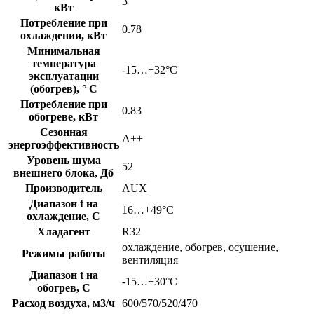
3
кВт
Потребление при
0.78
охлаждении, кВт
Минимальная
температура
-15…+32°С
эксплуатации
(обогрев), ° C
Потребление при
0.83
обогреве, кВт
Сезонная
A++
энергоэффективность
Уровень шума
52
внешнего блока, Дб
Производитель
AUX
Диапазон t на
16…+49°С
охлаждение, C
Хладагент
R32
охлаждение, обогрев, осушение,
Режимы работы
вентиляция
Диапазон t на
-15…+30°С
обогрев, C
Расход воздуха, м3/ч
600/570/520/470