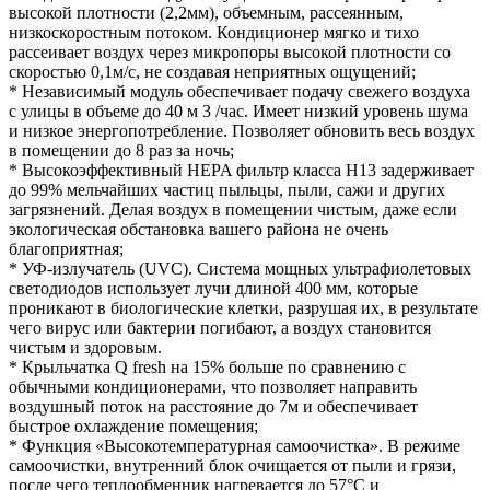
высокой плотности (2,2мм), объемным, рассеянным,
низкоскоростным потоком. Кондиционер мягко и тихо
рассеивает воздух через микропоры высокой плотности со
скоростью 0,1м/с, не создавая неприятных ощущений;
* Независимый модуль обеспечивает подачу свежего воздуха
с улицы в объеме до 40 м 3 /час. Имеет низкий уровень шума
и низкое энергопотребление. Позволяет обновить весь воздух
в помещении до 8 раз за ночь;
* Высокоэффективный HEPA фильтр класса H13 задерживает
до 99% мельчайших частиц пыльцы, пыли, сажи и других
загрязнений. Делая воздух в помещении чистым, даже если
экологическая обстановка вашего района не очень
благоприятная;
* УФ-излучатель (UVC). Система мощных ультрафиолетовых
светодиодов использует лучи длиной 400 мм, которые
проникают в биологические клетки, разрушая их, в результате
чего вирус или бактерии погибают, а воздух становится
чистым и здоровым.
* Крыльчатка Q fresh на 15% больше по сравнению с
обычными кондиционерами, что позволяет направить
воздушный поток на расстояние до 7м и обеспечивает
быстрое охлаждение помещения;
* Функция «Высокотемпературная самоочистка». В режиме
самоочистки, внутренний блок очищается от пыли и грязи,
после чего теплообменник нагревается до 57°С и