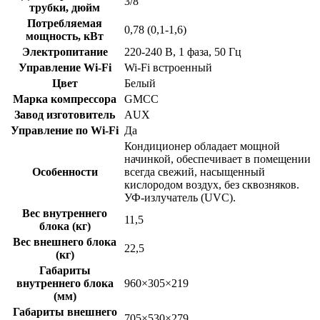
3/8
трубки, дюйм
Потребляемая
0,78 (0,1-1,6)
мощность, кВт
Электропитание
220-240 В, 1 фаза, 50 Гц
Управление Wi-Fi
Wi-Fi встроенный
Цвет
Белый
Марка компрессора
GMCC
Завод изготовитель
AUX
Управление по Wi-Fi
Да
Кондиционер обладает мощной
начинкой, обеспечивает в помещении
Особенности
всегда свежий, насыщенный
кислородом воздух, без сквозняков.
УФ-излучатель (UVC).
Вес внутреннего
11,5
блока (кг)
Вес внешнего блока
22,5
(кг)
Габариты
внутреннего блока
960×305×219
(мм)
Габариты внешнего
705×530×279