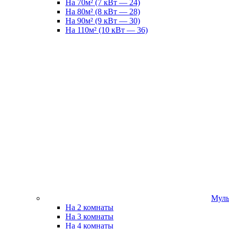
На 70м² (7 кВт — 24)
На 80м² (8 кВт — 28)
На 90м² (9 кВт — 30)
На 110м² (10 кВт — 36)
Муль
На 2 комнаты
На 3 комнаты
На 4 комнаты