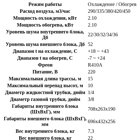
Режим работы
Охлаждение / Обогрев
Расход воздуха, м3/час
290/335/380/420/450
Мощность охлаждения, кВт
2.10
Мощность обогрева, кВт
2.10
Уровень шума внутреннего блока,
22/30/32/34/36
Дб
Уровень шума внешнего блока, Дб
52
Диапазон t на охлаждение, C
+18 ~ +43
Диапазон t на обогрев, C
-7 ~ +24
Фреон
R410A
Питание, В
220
Максимальная длина трассы, м
15
Максимальный перепад высот, м
10
Диаметр жидкостной трубки, дюйм
1/4
Диаметр газовой трубки, дюйм
3/8
Габариты внутреннего блока
708x263x190
(ШхВхГ), мм
Габариты внешнего блока (ШхВхГ),
696x432x256
мм
Вес внутреннего блока, кг
7,3
Вес внешнего блока, кг
22