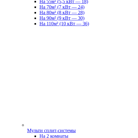
На 55м² (5,5 кВт — 18)
На 70м² (7 кВт — 24)
На 80м² (8 кВт — 28)
На 90м² (9 кВт — 30)
На 110м² (10 кВт — 36)
Мульти сплит-системы
На 2 комнаты