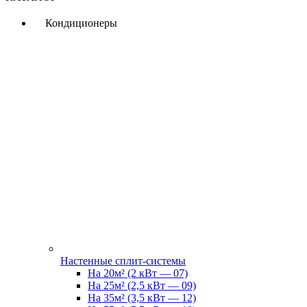
Кондиционеры
Настенные сплит-системы
На 20м² (2 кВт — 07)
На 25м² (2,5 кВт — 09)
На 35м² (3,5 кВт — 12)