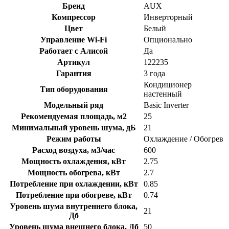
Бренд
AUX
Компрессор
Инверторный
Цвет
Белый
Управление Wi-Fi
Опционально
Работает с Алисой
Да
Артикул
122235
Гарантия
3 года
Кондиционер
Тип оборудования
настенный
Модельный ряд
Basic Inverter
Рекомендуемая площадь, м2
25
Минимальный уровень шума, дБ
21
Режим работы
Охлаждение / Обогрев
Расход воздуха, м3/час
600
Мощность охлаждения, кВт
2.75
Мощность обогрева, кВт
2.7
Потребление при охлаждении, кВт
0.85
Потребление при обогреве, кВт
0.74
Уровень шума внутреннего блока,
21
Дб
Уровень шума внешнего блока, Дб
50