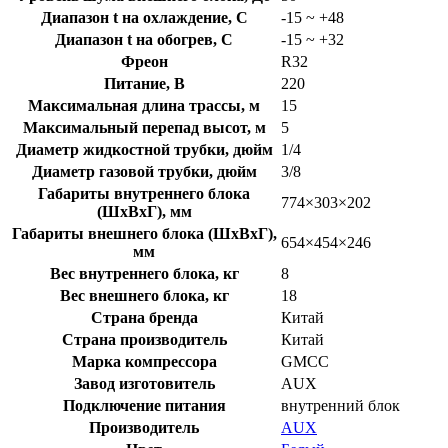
Диапазон t на охлаждение, C
-15 ~ +48
Диапазон t на обогрев, C
-15 ~ +32
Фреон
R32
Питание, В
220
Максимальная длина трассы, м
15
Максимальный перепад высот, м
5
Диаметр жидкостной трубки, дюйм
1/4
Диаметр газовой трубки, дюйм
3/8
Габариты внутреннего блока
774×303×202
(ШхВхГ), мм
Габариты внешнего блока (ШхВхГ),
654×454×246
мм
Вес внутреннего блока, кг
8
Вес внешнего блока, кг
18
Страна бренда
Китай
Страна производитель
Китай
Марка компрессора
GMCC
Завод изготовитель
AUX
Подключение питания
внутренний блок
Производитель
AUX