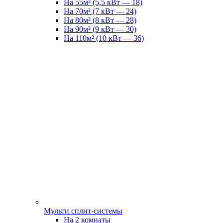
На 55м² (5,5 кВт — 18)
На 70м² (7 кВт — 24)
На 80м² (8 кВт — 28)
На 90м² (9 кВт — 30)
На 110м² (10 кВт — 36)
Мульти сплит-системы
На 2 комнаты