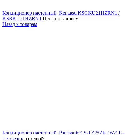
Кондиционер настенный, Kentatsu KSGKU21HZRN1 /
KSRKU21HZRN1
Цена по запросу
Назад к товарам
Кондиционер настенный, Panasonic CS-TZ25ZKEW/CU-
TZ25ZKE
113 400
₽