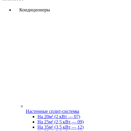
Кондиционеры
Настенные сплит-системы
На 20м² (2 кВт — 07)
На 25м² (2,5 кВт — 09)
На 35м² (3,5 кВт — 12)