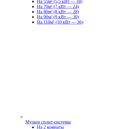
На 55м² (5,5 кВт — 18)
На 70м² (7 кВт — 24)
На 80м² (8 кВт — 28)
На 90м² (9 кВт — 30)
На 110м² (10 кВт — 36)
Мульти сплит-системы
На 2 комнаты