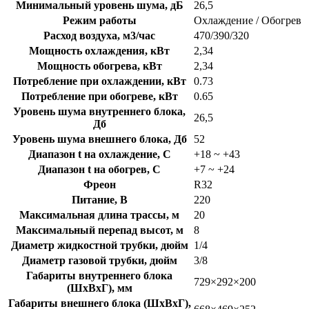
Минимальный уровень шума, дБ
26,5
Режим работы
Охлаждение / Обогрев
Расход воздуха, м3/час
470/390/320
Мощность охлаждения, кВт
2,34
Мощность обогрева, кВт
2,34
Потребление при охлаждении, кВт
0.73
Потребление при обогреве, кВт
0.65
Уровень шума внутреннего блока,
26,5
Дб
Уровень шума внешнего блока, Дб
52
Диапазон t на охлаждение, C
+18 ~ +43
Диапазон t на обогрев, C
+7 ~ +24
Фреон
R32
Питание, В
220
Максимальная длина трассы, м
20
Максимальный перепад высот, м
8
Диаметр жидкостной трубки, дюйм
1/4
Диаметр газовой трубки, дюйм
3/8
Габариты внутреннего блока
729×292×200
(ШхВхГ), мм
Габариты внешнего блока (ШхВхГ),