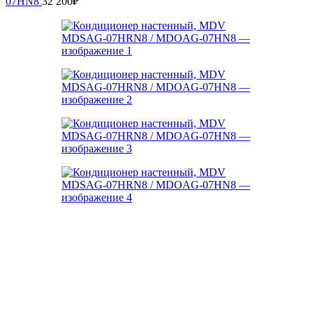
07HN8
32 200
₽