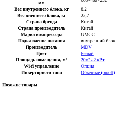
668×469×252
мм
Вес внутреннего блока, кг
8,2
Вес внешнего блока, кг
22,7
Страна бренда
Китай
Страна производитель
Китай
Марка компрессора
GMCC
Подключение питания
внутренний блок
Производитель
MDV
Цвет
Белый
Площадь помещения, м²
20м² - 2 кВт
Wi-fi управление
Опция
Инверторного типа
Обычные (on/off)
Похожие товары