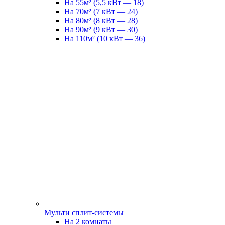
На 55м² (5,5 кВт — 18)
На 70м² (7 кВт — 24)
На 80м² (8 кВт — 28)
На 90м² (9 кВт — 30)
На 110м² (10 кВт — 36)
Мульти сплит-системы
На 2 комнаты