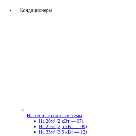
Кондиционеры
Настенные сплит-системы
На 20м² (2 кВт — 07)
На 25м² (2,5 кВт — 09)
На 35м² (3,5 кВт — 12)