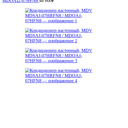
MDOAI2-07HFN8
48 600
₽