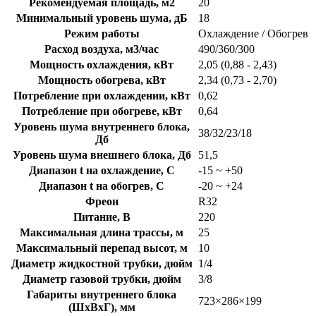
Рекомендуемая площадь, м2
20
Минимальный уровень шума, дБ
18
Режим работы
Охлаждение / Обогрев
Расход воздуха, м3/час
490/360/300
Мощность охлаждения, кВт
2,05 (0,88 - 2,43)
Мощность обогрева, кВт
2,34 (0,73 - 2,70)
Потребление при охлаждении, кВт
0,62
Потребление при обогреве, кВт
0,64
Уровень шума внутреннего блока,
38/32/23/18
Дб
Уровень шума внешнего блока, Дб
51,5
Диапазон t на охлаждение, C
-15 ~ +50
Диапазон t на обогрев, C
-20 ~ +24
Фреон
R32
Питание, В
220
Максимальная длина трассы, м
25
Максимальный перепад высот, м
10
Диаметр жидкостной трубки, дюйм
1/4
Диаметр газовой трубки, дюйм
3/8
Габариты внутреннего блока
723×286×199
(ШхВхГ), мм