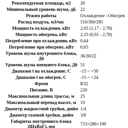
Рекомендуемая площадь, м2
20
Минимальный уровень шума, дБ
22
Режим работы
Охлаждение / Обогрев
Расход воздуха, м3/час
510/360/285
Мощность охлаждения, кВт
2,05 (1,17 - 2,78)
Мощность обогрева, кВт
2,35 (0,91 - 2,78)
Потребление при охлаждении, кВт
0,64
Потребление при обогреве, кВт
0,65
Уровень шума внутреннего блока,
36/30/22
Дб
Уровень шума внешнего блока, Дб
51
Диапазон t на охлаждение, C
-15 ~ +50
Диапазон t на обогрев, C
-15 ~ +24
Фреон
R32
Питание, В
220
Максимальная длина трассы, м
25
Максимальный перепад высот, м
10
Диаметр жидкостной трубки, дюйм
1/4
Диаметр газовой трубки, дюйм
3/8
Габариты внутреннего блока
723×286×199
(ШхВхГ), мм