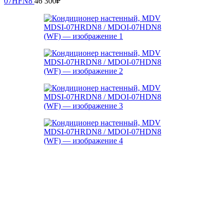
07HFN8
46 300
₽