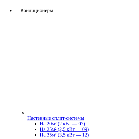
Кондиционеры
Настенные сплит-системы
На 20м² (2 кВт — 07)
На 25м² (2,5 кВт — 09)
На 35м² (3,5 кВт — 12)