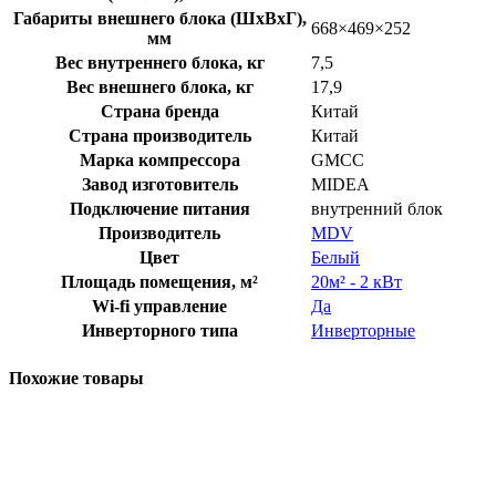
Габариты внешнего блока (ШхВхГ),
668×469×252
мм
Вес внутреннего блока, кг
7,5
Вес внешнего блока, кг
17,9
Страна бренда
Китай
Страна производитель
Китай
Марка компрессора
GMCC
Завод изготовитель
MIDEA
Подключение питания
внутренний блок
Производитель
MDV
Цвет
Белый
Площадь помещения, м²
20м² - 2 кВт
Wi-fi управление
Да
Инверторного типа
Инверторные
Похожие товары