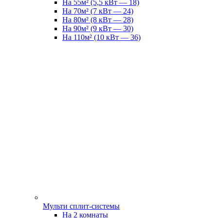
На 55м² (5,5 кВт — 18)
На 70м² (7 кВт — 24)
На 80м² (8 кВт — 28)
На 90м² (9 кВт — 30)
На 110м² (10 кВт — 36)
Мульти сплит-системы
На 2 комнаты