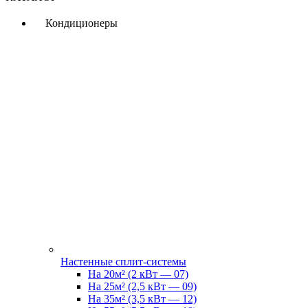
Кондиционеры
Настенные сплит-системы
На 20м² (2 кВт — 07)
На 25м² (2,5 кВт — 09)
На 35м² (3,5 кВт — 12)