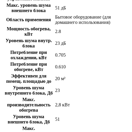
Макс. уровень шума
51 дБ
внешнего блока
Бытовое оборудование (для
Область применения
домашнего использования)
Мощность обогрева,
2.8
кВт
Уровень шума внутр.
23 дБ
блока
Потребление при
0.705
охлаждении, кВт
Потребление при
0.610
обогреве, кВт
Эффективен для
20 м²
помещ. площадью до
Уровень шума
23
внутреннего блока, Дб
Макс.
производительность
2,8 кВт
обогрева
Уровень шума
51
внешнего блока, Дб
Макс.