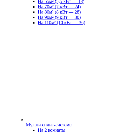
На 55м² (5,5 кВт — 18)
На 70м² (7 кВт — 24)
На 80м² (8 кВт — 28)
На 90м² (9 кВт — 30)
На 110м² (10 кВт — 36)
Мульти сплит-системы
На 2 комнаты