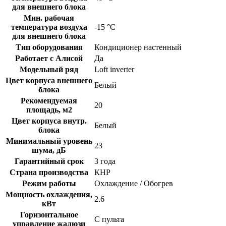
для внешнего блока
Мин. рабочая
температура воздуха
-15 °С
для внешнего блока
Тип оборудования
Кондиционер настенный
Работает с Алисой
Да
Модельный ряд
Loft inverter
Цвет корпуса внешнего
Белый
блока
Рекомендуемая
20
площадь, м2
Цвет корпуса внутр.
Белый
блока
Минимальный уровень
23
шума, дБ
Гарантийный срок
3 года
Страна производства
КНР
Режим работы
Охлаждение / Обогрев
Мощность охлаждения,
2.6
кВт
Горизонтальное
С пульта
управление жалюзи