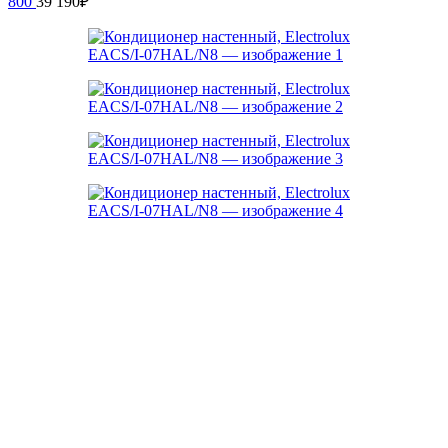
800
39 190
₽