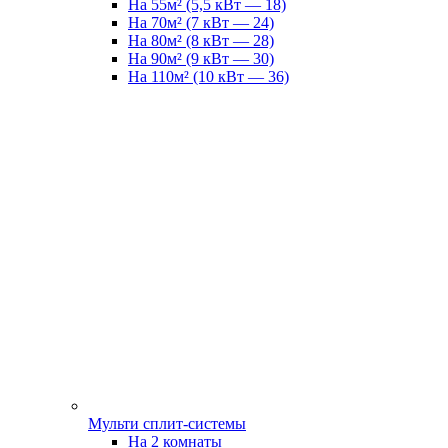
На 55м² (5,5 кВт — 18)
На 70м² (7 кВт — 24)
На 80м² (8 кВт — 28)
На 90м² (9 кВт — 30)
На 110м² (10 кВт — 36)
Мульти сплит-системы
На 2 комнаты