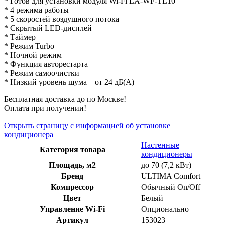
* Готов для установки модуля Wi-Fi LA-WF-TL10
* 4 режима работы
* 5 скоростей воздушного потока
* Скрытый LED-дисплей
* Таймер
* Режим Turbo
* Ночной режим
* Функция авторестарта
* Режим самоочистки
* Низкий уровень шума – от 24 дБ(А)
Бесплатная доставка до по Москве!
Оплата при получении!
Открыть страницу с информацией об установке
кондиционера
Настенные
Категория товара
кондиционеры
Площадь, м2
до 70 (7,2 кВт)
Бренд
ULTIMA Comfort
Компрессор
Обычный On/Off
Цвет
Белый
Управление Wi-Fi
Опционально
Артикул
153023