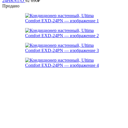
24HRN1-O
92 690
₽
Продано