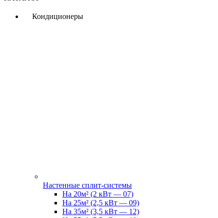
Кондиционеры
Настенные сплит-системы
На 20м² (2 кВт — 07)
На 25м² (2,5 кВт — 09)
На 35м² (3,5 кВт — 12)