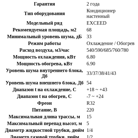
Гарантия
2 года
Кондиционер
Тип оборудования
настенный
Модельный ряд
EXCEED
Рекомендуемая площадь, м2
68
Минимальный уровень шума, дБ
33
Режим работы
Охлаждение / Обогрев
Расход воздуха, м3/час
540/590/685/760/780
Мощность охлаждения, кВт
6.80
Мощность обогрева, кВт
6.90
Уровень шума внутреннего блока,
33/37/38/41/43
Дб
Уровень шума внешнего блока, Дб
54
Диапазон t на охлаждение, C
+18 ~ +43
Диапазон t на обогрев, C
-7 ~ +24
Фреон
R32
Питание, В
220
Максимальная длина трассы, м
15
Максимальный перепад высот, м
5
Диаметр жидкостной трубки, дюйм
1/4
Диаметр газовой трубки, дюйм
1/2