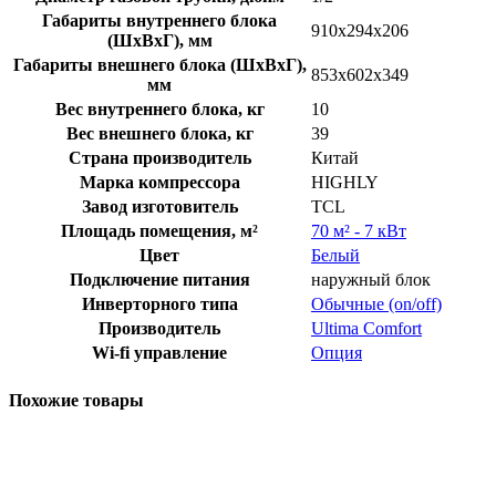
Габариты внутреннего блока
910x294x206
(ШхВхГ), мм
Габариты внешнего блока (ШхВхГ),
853x602x349
мм
Вес внутреннего блока, кг
10
Вес внешнего блока, кг
39
Страна производитель
Китай
Марка компрессора
HIGHLY
Завод изготовитель
TCL
Площадь помещения, м²
70 м² - 7 кВт
Цвет
Белый
Подключение питания
наружный блок
Инверторного типа
Обычные (on/off)
Производитель
Ultima Comfort
Wi-fi управление
Опция
Похожие товары