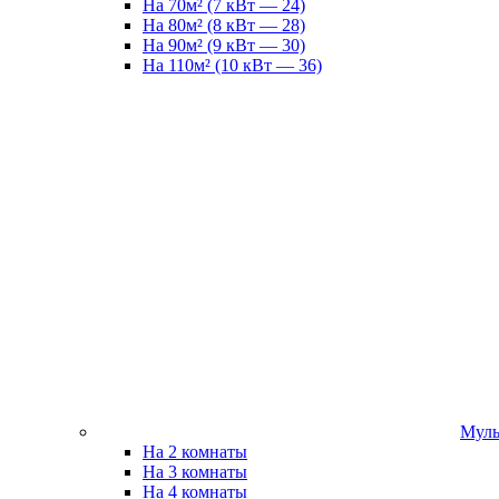
На 70м² (7 кВт — 24)
На 80м² (8 кВт — 28)
На 90м² (9 кВт — 30)
На 110м² (10 кВт — 36)
Муль
На 2 комнаты
На 3 комнаты
На 4 комнаты