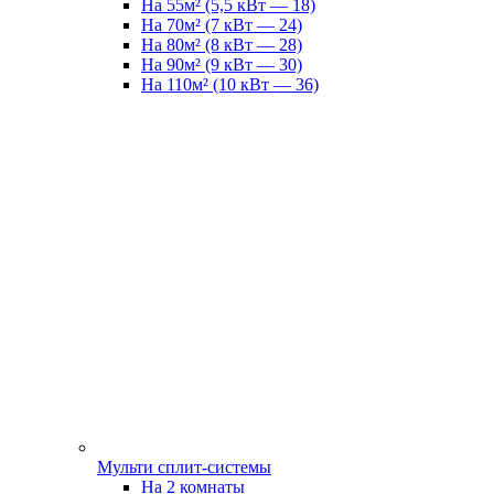
На 55м² (5,5 кВт — 18)
На 70м² (7 кВт — 24)
На 80м² (8 кВт — 28)
На 90м² (9 кВт — 30)
На 110м² (10 кВт — 36)
Мульти сплит-системы
На 2 комнаты