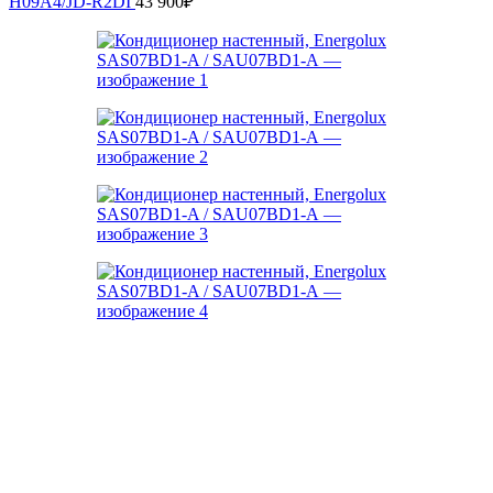
H09A4/JD-R2DI
43 900
₽