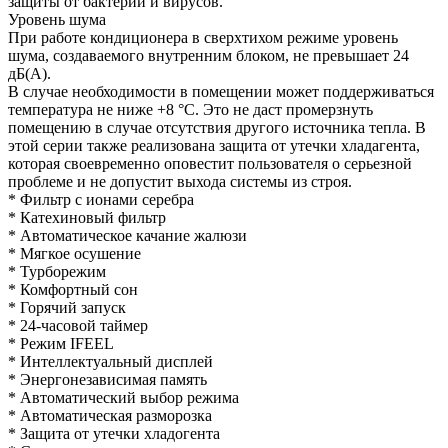
защиты от бактерий и вирусов.
Уровень шума
При работе кондиционера в сверхтихом режиме уровень
шума, создаваемого внутренним блоком, не превышает 24
дБ(А).
В случае необходимости в помещении может поддерживаться
температура не ниже +8 °С. Это не даст промерзнуть
помещению в случае отсутствия другого источника тепла. В
этой серии также реализована защита от утечки хладагента,
которая своевременно оповестит пользователя о серьезной
проблеме и не допустит выхода системы из строя.
* Фильтр с ионами серебра
* Катехиновый фильтр
* Автоматическое качание жалюзи
* Мягкое осушение
* Турборежим
* Комфортный сон
* Горячий запуск
* 24-часовой таймер
* Режим IFEEL
* Интеллектуальный дисплей
* Энергонезависимая память
* Автоматический выбор режима
* Автоматическая разморозка
* Защита от утечки хладогента