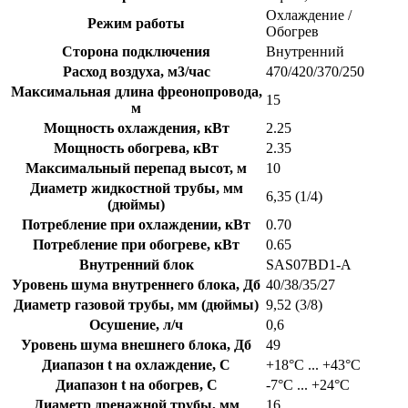
Охлаждение /
Режим работы
Обогрев
Сторона подключения
Внутренний
Расход воздуха, м3/час
470/420/370/250
Максимальная длина фреонопровода,
15
м
Мощность охлаждения, кВт
2.25
Мощность обогрева, кВт
2.35
Максимальный перепад высот, м
10
Диаметр жидкостной трубы, мм
6,35 (1/4)
(дюймы)
Потребление при охлаждении, кВт
0.70
Потребление при обогреве, кВт
0.65
Внутренний блок
SAS07BD1-A
Уровень шума внутреннего блока, Дб
40/38/35/27
Диаметр газовой трубы, мм (дюймы)
9,52 (3/8)
Осушение, л/ч
0,6
Уровень шума внешнего блока, Дб
49
Диапазон t на охлаждение, C
+18°С ... +43°С
Диапазон t на обогрев, C
-7°С ... +24°С
Диаметр дренажной трубы, мм
16