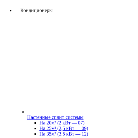
Кондиционеры
Настенные сплит-системы
На 20м² (2 кВт — 07)
На 25м² (2,5 кВт — 09)
На 35м² (3,5 кВт — 12)